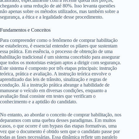
acalorado, especialmente com a recente queda nos preços,
chegando a uma redução de até 80%. Isso levanta questões
não apenas sobre os métodos utilizados, mas também sobre a
segurança, a ética e a legalidade desse procedimento.
Fundamentos e Conceitos
Para compreender como o fenômeno de comprar habilitação
se estabeleceu, é essencial entender os pilares que sustentam
essa prática. Em essência, o processo de obtenção de uma
habilitação tradicional é um sistema concebido para assegurar
que todos os motoristas estejam aptos a dirigir com segurança.
Este sistema é composto por três etapas principais: instrução
teórica, prática e avaliação. A instrução teórica envolve o
aprendizado das leis de trânsito, sinalização e regras de
condução. Já a instrução prática abrange a habilidade de
manusear o veículo em diversas condições, enquanto a
avaliação final consiste em testes que verificam o
conhecimento e a aptidão do candidato.
No entanto, ao abordar o conceito de comprar habilitação, nos
deparamos com uma quebra desses paradigmas. Em muitos
casos, o que ocorre é um bypass das etapas formativas, uma
vez que o documento é obtido sem que o candidato passe por
todas as fases necessárias. Essa dinâmica reflete um paralelo